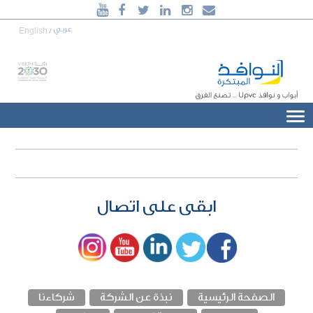





920006240
عربي
English
/
أبواب و نوافذ
uPVC
... تصنع الفرق
ابقى على اتصال
الصفحة الرئيسية
نبذة عن الشركة
شركاءنا