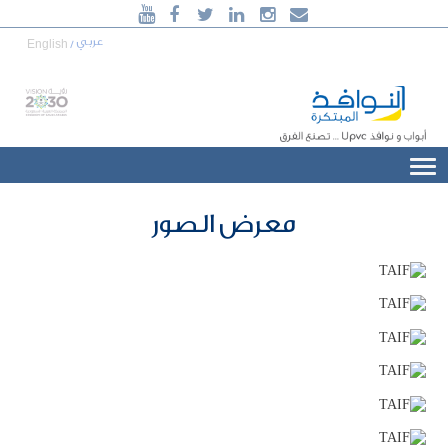





920006240
عربي
English
/
أبواب و نوافذ
uPVC
... تصنع الفرق
معرض الصور